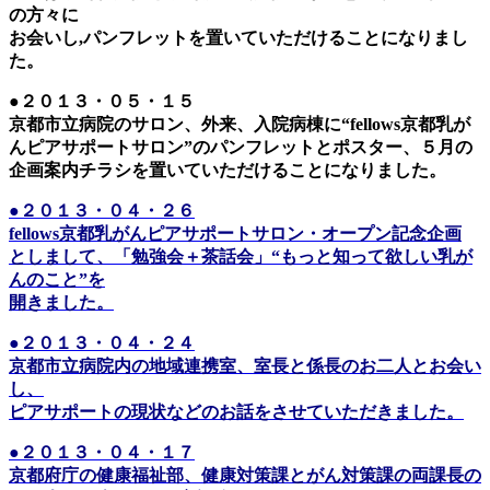
の方々に
お会いし,パンフレットを置いていただけることになりまし
た。
●２０１３・０５・１５
京都市立病院のサロン、外来、入院病棟に“fellows京都乳が
んピアサポートサロン”のパンフレットとポスター、５月の
企画案内チラシを置いていただけることになりました。
●２０１３・０４・２６
fellows京都乳がんピアサポートサロン・オープン記念企画
としまして、「勉強会＋茶話会」“もっと知って欲しい乳が
んのこと”を
開きました。
●２０１３・０４・２４
京都市立病院内の地域連携室、室長と係長のお二人とお会い
し、
ピアサポートの現状などのお話をさせていただきました。
●２０１３・０４・１７
京都府庁の健康福祉部、健康対策課とがん対策課の両課長の