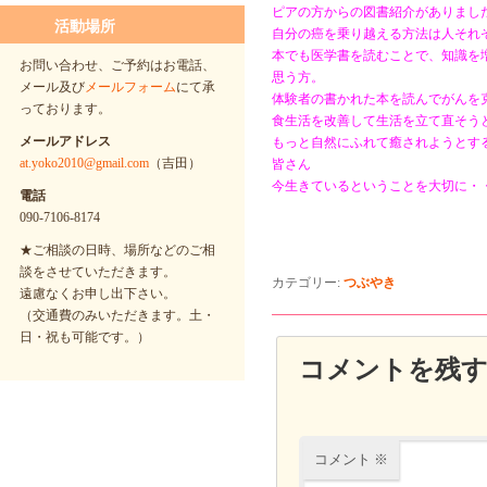
ピアの方からの図書紹介がありまし
活動場所
自分の癌を乗り越える方法は人それ
本でも医学書を読むことで、知識を
お問い合わせ、ご予約はお電話、
思う方。
メール及び
メールフォーム
にて承
体験者の書かれた本を読んでがんを
っております。
食生活を改善して生活を立て直そう
メールアドレス
もっと自然にふれて癒されようとす
at.yoko2010@gmail.com
（吉田）
皆さん
今生きているということを大切に・
電話
090-7106-8174
★ご相談の日時、場所などのご相
談をさせていただきます。
カテゴリー:
つぶやき
遠慮なくお申し出下さい。
（交通費のみいただきます。土・
日・祝も可能です。）
コメントを残
コメント
※