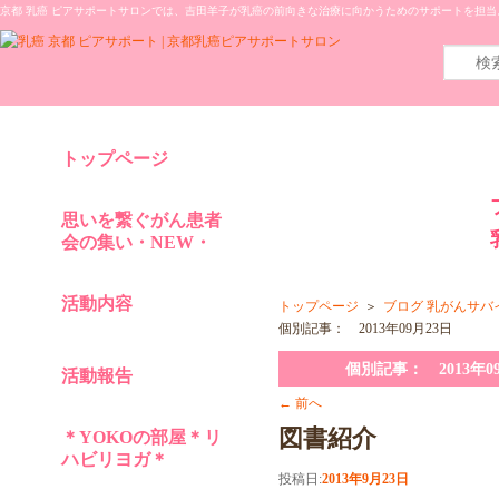
京都 乳癌 ピアサポートサロンでは、吉田羊子が乳癌の前向きな治療に向かうためのサポートを担
トップページ
思いを繋ぐがん患者
会の集い・NEW・
活動内容
トップページ
＞
ブログ 乳がんサバ
個別記事： 2013年09月23日
個別記事： 2013年0
活動報告
←
前へ
図書紹介
＊YOKOの部屋＊リ
ハビリヨガ＊
投稿日:
2013年9月23日