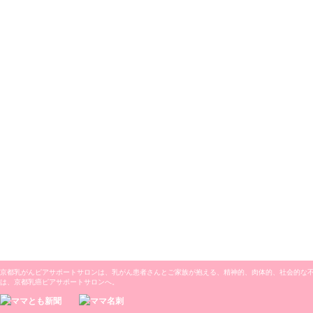
京都乳がんピアサポートサロンは、乳がん患者さんとご家族が抱える、精神的、肉体的、社会的な
は、京都乳癌ピアサポートサロンへ。